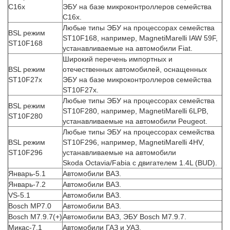
C16x
ЭБУ на базе микроконтроллеров семейства
C16x.
Любые типы ЭБУ на процессорах семейства
BSL режим
ST10F168, например, MagnetiMarelli IAW 59F,
ST10F168
устанавливаемые на автомобили Fiat.
Широкий перечень импортных и
BSL режим
отечественных автомобилей, оснащенных
ST10F27x
ЭБУ на базе микроконтроллеров семейства
ST10F27x.
Любые типы ЭБУ на процессорах семейства
BSL режим
ST10F280, например, MagnetiMarelli 6LPB,
ST10F280
устанавливаемые на автомобили Peugeot.
Любые типы ЭБУ на процессорах семейства
BSL режим
ST10F296, например, MagnetiMarelli 4HV,
ST10F296
устанавливаемые на автомобили
Skoda Octavia/Fabia с двигателем 1.4L (BUD).
Январь-5.1
Автомобили ВАЗ.
Январь-7.2
Автомобили ВАЗ.
VS-5.1
Автомобили ВАЗ.
Bosch MP7.0
Автомобили ВАЗ.
Bosch M7.9.7(+)
Автомобили ВАЗ, ЭБУ Bosch M7.9.7.
Микас-7.1
Автомобили ГАЗ и УАЗ.