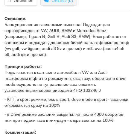
Описание
Отзывы (0)
Описание:
Блок управления заслонками выхлопа. Подходит для
сервоприводов от VW, AUDI, BMW и Mercedes Benz
(например, Tiguan R, Golf R, Audi S3, BMW). Блок работает от
can-шины и подходит для автомобилей на платформе pq, mqb
(vw golf, vw tiguan, audi a3 8v и прочие) и mlb evo (audi a4 a5
b9, audi q5 и прочие)
Принцип работы:
Подключается к can-шине автомобиля VW или Audi
платформы mqb и по режиму кпп, esc, газу, оборотам и drive
mode осуществляет управление заслонками с
установленными сервоприводами 4HO 133246 J
- КПП в sport режиме, esc в sport, drive mode в sport - заслонки
открываются сразу на 100%
- в Drive режиме заслонки закрыты, но после 4000 оборотов
или при педали газа в кик-даун - открываются на 100%
Комплектация: