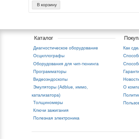
В корзину
Каталог
Покуп
Диагностическое оборудование
Как сде
Осциллографы
Способ
Оборудования для чип-тюнинга
Способ
Программаторы
Гаранти
Видеоэндоскопы
Новост
Эмуляторы (Adblue, иммо,
О комп
катализатора)
Полити
Толщиномеры
Пользо
Ключи зажигания
Полезная электроника