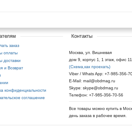
ателям
Контакты
лать заказ
Москва, ул. Вишневая
ы оплаты
дом 9, корпус 1, 1 этаж, офис 1
ы доставки
(Схема,
как проехать)
я и Возврат
Viber / Whats App: +7-985-356-7
и
E-Mail: mail@obdmag.ru
ании
Skype: skype@obdmag.ru
ка конфиденциальности
Телефон: +7-985-356-70-56
вательское соглашение
Все товары можно купить в Моск
день заказа в рабочее время.