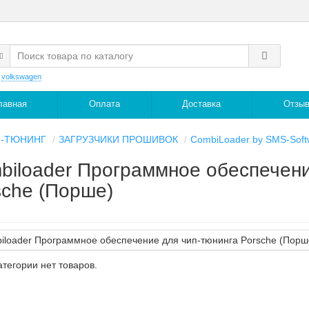
:
volkswagen
лавная
Оплата
Доставка
Отзы
П-ТЮНИНГ
ЗАГРУЗЧИКИ ПРОШИВОК
CombiLoader by SMS-Soft
biloader Программное обеспечени
sche (Порше)
атегории нет товаров.