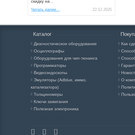
скидку на ..
Читать далее...
22.12.2025
Каталог
Покуп
Диагностическое оборудование
Как сд
Осциллографы
Спосо
Оборудования для чип-тюнинга
Способ
Программаторы
Гарант
Видеоэндоскопы
Новос
Эмуляторы (Adblue, иммо,
О ком
катализатора)
Полит
Толщиномеры
Пользо
Ключи зажигания
Полезная электроника