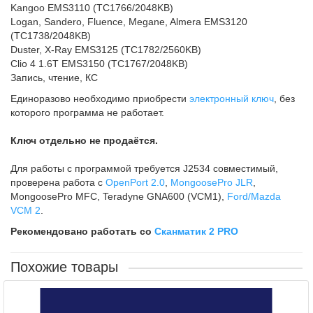
Kangoo EMS3110 (TC1766/2048KB)
Logan, Sandero, Fluence, Megane, Almera EMS3120
(TC1738/2048KB)
Duster, X-Ray EMS3125 (TC1782/2560KB)
Clio 4 1.6T EMS3150 (TC1767/2048KB)
Запись, чтение, КС
Единоразово необходимо приобрести
электронный ключ
, без
которого программа не работает.
Ключ отдельно не продаётся.
Для работы с программой требуется J2534 совместимый,
проверена работа с
OpenPort 2.0
,
MongoosePro JLR
,
MongoosePro MFC, Teradyne GNA600 (VCM1),
Ford/Mazda
VCM 2
.
Рекомендовано работать со
Сканматик 2 PRO
Похожие товары