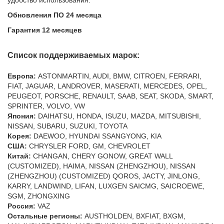
удобство использования.
Обновления ПО 24 месяца
Гарантия 12 месяцев
Список поддерживаемых марок:
Европа:
ASTONMARTIN, AUDI, BMW, CITROEN, FERRARI,
FIAT, JAGUAR, LANDROVER, MASERATI, MERCEDES, OPEL,
PEUGEOT, PORSCHE, RENAULT, SAAB, SEAT, SKODA, SMART,
SPRINTER, VOLVO, VW
Япония:
DAIHATSU, HONDA, ISUZU, MAZDA, MITSUBISHI,
NISSAN, SUBARU, SUZUKI, TOYOTA
Корея:
DAEWOO, HYUNDAI SSANGYONG, KIA
США:
CHRYSLER FORD, GM, CHEVROLET
Китай:
CHANGAN, CHERY GONOW, GREAT WALL
(CUSTOMIZED), HAIMA, NISSAN (ZHENGZHOU), NISSAN
(ZHENGZHOU) (CUSTOMIZED) QOROS, JACTY, JINLONG,
KARRY, LANDWIND, LIFAN, LUXGEN SAICMG, SAICROEWE,
SGM, ZHONGXING
Россия:
VAZ
Остальные регионы:
AUSTHOLDEN, BXFIAT, BXGM,