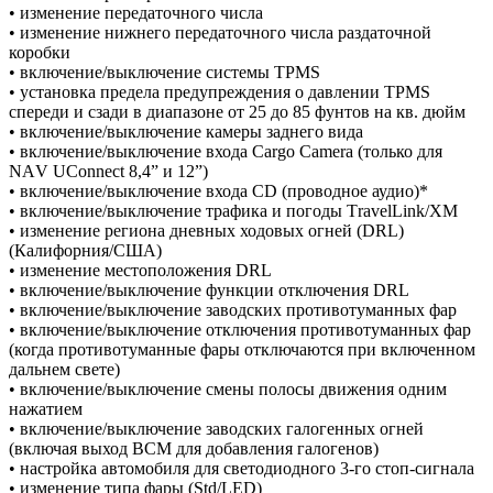
• изменение передаточного числа
• изменение нижнего передаточного числа раздаточной
коробки
• включение/выключение системы ТРМS
• установка предела предупреждения о давлении ТРМS
спереди и сзади в диапазоне от 25 до 85 фунтов на кв. дюйм
• включение/выключение камеры заднего вида
• включение/выключение входа Саrgо Саmеrа (только для
NАV UСоnnесt 8,4” и 12”)
• включение/выключение входа СD (проводное аудио)*
• включение/выключение трафика и погоды ТrаvеlLink/ХМ
• изменение региона дневных ходовых огней (DRL)
(Калифорния/США)
• изменение местоположения DRL
• включение/выключение функции отключения DRL
• включение/выключение заводских противотуманных фар
• включение/выключение отключения противотуманных фар
(когда противотуманные фары отключаются при включенном
дальнем свете)
• включение/выключение смены полосы движения одним
нажатием
• включение/выключение заводских галогенных огней
(включая выход ВСМ для добавления галогенов)
• настройка автомобиля для светодиодного 3-го стоп-сигнала
• изменение типа фары (Std/LЕD)