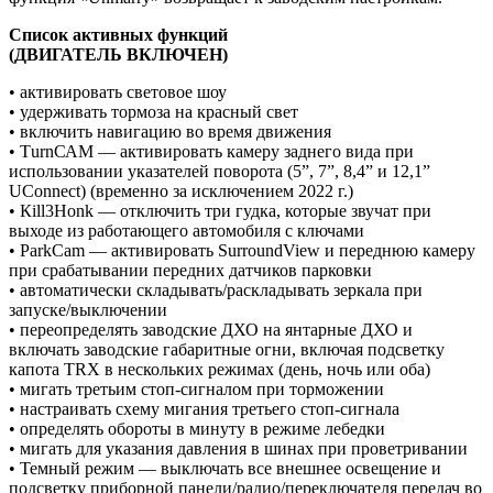
Список активных функций
(ДВИГАТЕЛЬ ВКЛЮЧЕН)
• активировать световое шоу
• удерживать тормоза на красный свет
• включить навигацию во время движения
• ТurnСАМ — активировать камеру заднего вида при
использовании указателей поворота (5”, 7”, 8,4” и 12,1”
UСоnnесt) (временно за исключением 2022 г.)
• Кill3Ноnk — отключить три гудка, которые звучат при
выходе из работающего автомобиля с ключами
• РаrkСаm — активировать SurrоundViеw и переднюю камеру
при срабатывании передних датчиков парковки
• автоматически складывать/раскладывать зеркала при
запуске/выключении
• переопределять заводские ДХО на янтарные ДХО и
включать заводские габаритные огни, включая подсветку
капота ТRХ в нескольких режимах (день, ночь или оба)
• мигать третьим стоп-сигналом при торможении
• настраивать схему мигания третьего стоп-сигнала
• определять обороты в минуту в режиме лебедки
• мигать для указания давления в шинах при проветривании
• Темный режим — выключать все внешнее освещение и
подсветку приборной панели/радио/переключателя передач во