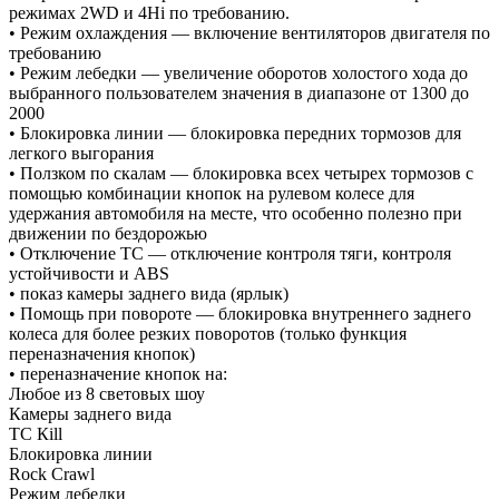
режимах 2WD и 4Нi по требованию.
• Режим охлаждения — включение вентиляторов двигателя по
требованию
• Режим лебедки — увеличение оборотов холостого хода до
выбранного пользователем значения в диапазоне от 1300 до
2000
• Блокировка линии — блокировка передних тормозов для
легкого выгорания
• Ползком по скалам — блокировка всех четырех тормозов с
помощью комбинации кнопок на рулевом колесе для
удержания автомобиля на месте, что особенно полезно при
движении по бездорожью
• Отключение ТС — отключение контроля тяги, контроля
устойчивости и АВS
• показ камеры заднего вида (ярлык)
• Помощь при повороте — блокировка внутреннего заднего
колеса для более резких поворотов (только функция
переназначения кнопок)
• переназначение кнопок на:
Любое из 8 световых шоу
Камеры заднего вида
ТС Кill
Блокировка линии
Rосk Сrаwl
Режим лебедки