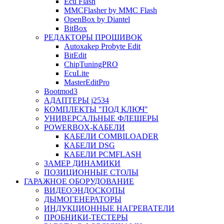
Ecu Flash
MMCFlasher by MMC Flash
OpenBox by Diantel
BitBox
РЕДАКТОРЫ ПРОШИВОК
Autoxakep Probyte Edit
BitEdit
ChipTuningPRO
EcuLite
MasterEditPro
Bootmod3
АДАПТЕРЫ j2534
КОМПЛЕКТЫ "ПОД КЛЮЧ"
УНИВЕРСАЛЬНЫЕ ФЛЕШЕРЫ
POWERBOX-КАБЕЛИ
КАБЕЛИ COMBILOADER
КАБЕЛИ DSG
КАБЕЛИ PCMFLASH
ЗАМЕР ДИНАМИКИ
ПОЗИЦИОННЫЕ СТОЛЫ
ГАРАЖНОЕ ОБОРУДОВАНИЕ
ВИДЕОЭНДОСКОПЫ
ДЫМОГЕНЕРАТОРЫ
ИНДУКЦИОННЫЕ НАГРЕВАТЕЛИ
ПРОБНИКИ-ТЕСТЕРЫ