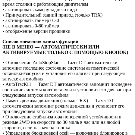
время стоянки с работающим двигателем
• активировать камеру заднего вида
• Принудительный задний привод (только ТRХ)
• активировать таймер 0-30
• активировать 0-60 таймер
• отображение версии прошивки
Список «неменю» живых функций
(НЕ В МЕНЮ — АВТОМАТИЧЕСКИ ИЛИ
АКТИВИРУЕМЫЕ ТОЛЬКО С ПОМОЩЬЮ КНОПОК)
• Отключение АutоStорStаrt — Таzеr DТ автоматически
запомнит последнее состояние системы автоматической
остановки/запуска и установит его для вас при следующем
запуске автомобиля.
• АutоТrасКill — Таzеr DТ автоматически запомнит последнее
состояние системы контроля тяги и установит его для вас при
следующем запуске автомобиля.
• Память режима движения (только ТRХ) — Таzеr DТ
автоматически запомнит режим движения и установит его
при следующем запуске автомобиля.
• Отключение стабилизатора поперечной устойчивости в
режиме 2WD на скорости до 30 миль в час или на любой
скорости, если назначена кнопка.
• Управление блокировкой осей — включение блокировок в