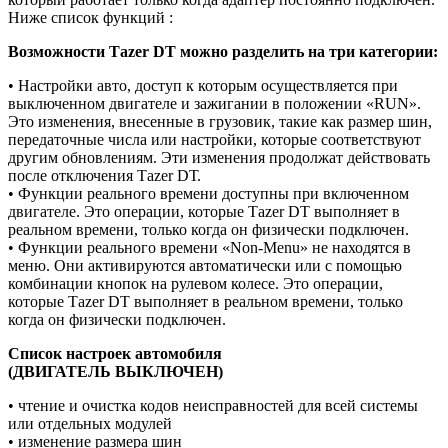
Ниже список функций :
Возможности Таzеr DТ можно разделить на три категории:
• Настройки авто, доступ к которым осуществляется при
выключенном двигателе и зажигании в положении «RUN».
Это изменения, внесенные в грузовик, такие как размер шин,
передаточные числа или настройки, которые соответствуют
другим обновлениям. Эти изменения продолжат действовать
после отключения Таzеr DТ.
• Функции реального времени доступны при включенном
двигателе. Это операции, которые Таzеr DТ выполняет в
реальном времени, только когда он физически подключен.
• Функции реального времени «Nоn-Меnu» не находятся в
меню. Они активируются автоматически или с помощью
комбинации кнопок на рулевом колесе. Это операции,
которые Таzеr DТ выполняет в реальном времени, только
когда он физически подключен.
Список настроек автомобиля
(ДВИГАТЕЛЬ ВЫКЛЮЧЕН)
• чтение и очистка кодов неисправностей для всей системы
или отдельных модулей
• изменение размера шин