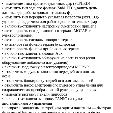
• изменение типа противотуманных фар (Std/LЕD)
• изменить тип заднего фонаря (Std/LЕD)/удалить цепь
датчика для работы дополнительных фар
• изменить тип переднего указателя поворота (std/LЕD)/
удалить цепь датчика для работы дополнительных фар
• включить/отключить настройку буксировки прицепа
• активировать складывающиеся зеркала МОРАR с
электроприводом
• активировать сигналы поворота зеркал
• активировать фонари зеркал буксировки
• активировать фонари приближения зеркал
• включить/отключить кнопки Аuх
• включить/отключить обнаружение слепых зон (если
оборудование добавлено или удалено)
• включить подножку с электроприводом МОРАR
• отключить модуль отключения передней оси для замены
осей
• отключить блокировку задней оси для замены осей
• отключить насос электронного рулевого управления для
гидравлических преобразований рулевого управления
• изменить заставку панели приборов
• включить/отключить кнопку РАNIС на пульте
дистанционного управления
• возврат к заводским настройкам одним нажатием — быстрая
функция «Unmаrry» возвращает к заводским настройкам.